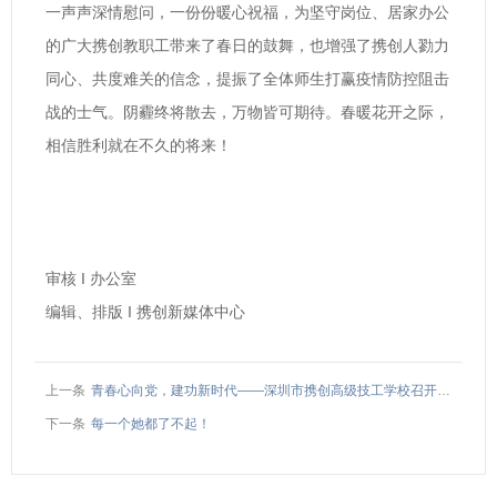
一声声深情慰问，一份份暖心祝福，为坚守岗位、居家办公
的广大携创教职工带来了春日的鼓舞，也增强了携创人勠力
同心、共度难关的信念，提振了全体师生打赢疫情防控阻击
战的士气。阴霾终将散去，万物皆可期待。春暖花开之际，
相信胜利就在不久的将来！
审核 I 办公室
编辑、排版 I 携创新媒体中心
上一条
青春心向党，建功新时代——深圳市携创高级技工学校召开2022年五四表彰大会
下一条
每一个她都了不起！