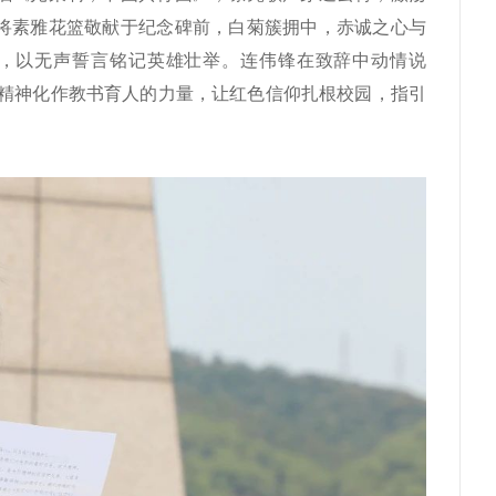
将素雅花篮敬献于纪念碑前，白菊簇拥中，赤诚之心与
，以无声誓言铭记英雄壮举。连伟锋在致辞中动情说
的精神化作教书育人的力量，让红色信仰扎根校园，指引