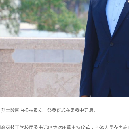
，烈士陵园内松柏肃立，祭奠仪式在肃穆中开启。
创高级技工学校团委书记伊致达庄重主持仪式，全体人员齐声高