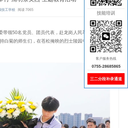
级技工学校
阅读
7065
技能培训
委带领50名党员、团员代表，赴龙岗人民革命烈士纪念
手持白菊的师生们，在苍松掩映的烈士陵园中，以赤诚之
客户服务热线
0755-28685865
三二分段补录通道