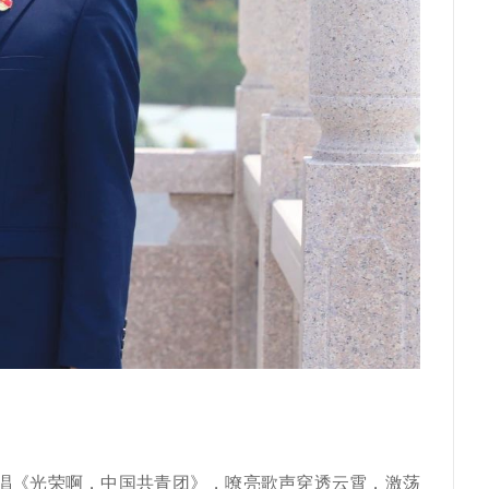
唱《光荣啊，中国共青团》，嘹亮歌声穿透云霄，激荡